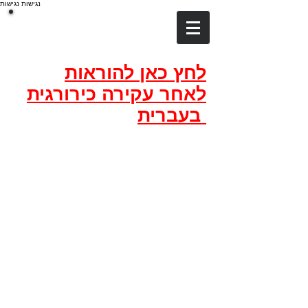
נגישות
נגישות
דר אמינוב
DA
Dr.Aminov
לחץ כאן להוראות
לאחר עקירה כירורגית
בעברית
קומת קרקע
ראשון לציון רח' היקב
10
מיקוד
7549715
טלפון :
03-7163235
כל הזכויות שמורות לד"ר אמינוב
נגישות