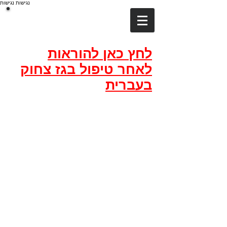
נגישות
נגישות
דר אמינוב
DA
Dr.Aminov
לחץ כאן להוראות
לאחר טיפול בגז צחוק
בעברית
קומת קרקע
ראשון לציון רח' היקב
10
מיקוד
7549715
טלפון :
03-7163235
כל הזכויות שמורות לד"ר אמינוב
נגישות